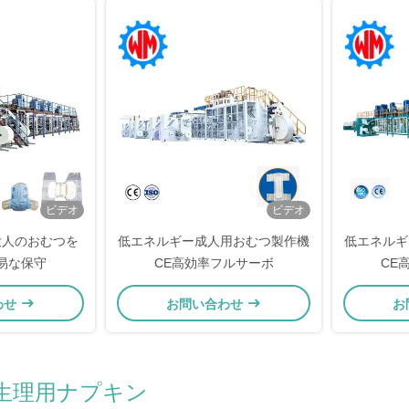
ビデオ
ビデオ
 大人のおむつを
低エネルギー成人用おむつ製作機
低エネルギ
易な保守
CE高効率フルサーボ
CE
わせ
お問い合わせ
お
生理用ナプキン