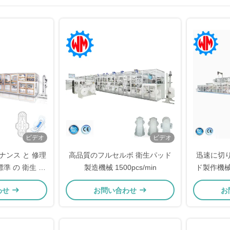
ビデオ
ビデオ
ナンス と 修理
高品質のフルセルボ 衛生パッド
迅速に切
標準 の 衛生 パ
製造機械 1500pcs/min
ド製作機械
 機械
わせ
お問い合わせ
お