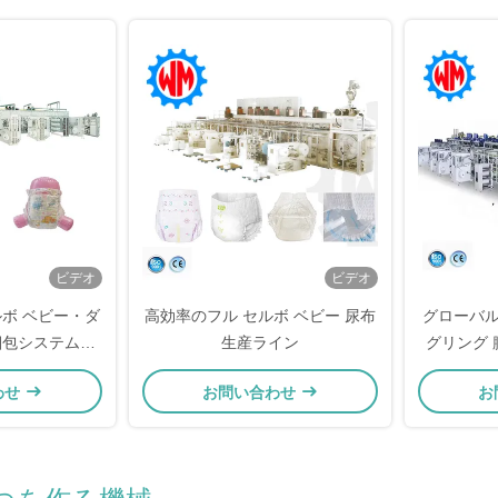
造 製造 製
製造 製造 
造 製造 製
製造 製造 
造 製造 製
製造 製造 
造 製造 製
製造 製造 
造 製造 製
製造 製造 
ビデオ
ビデオ
造 製造 製
製造 製造 
ルボ ベビー・ダ
高効率のフル セルボ ベビー 尿布
グローバル
造 製造 製
梱包システム付
生産ライン
グリング 
製造 製造 
制御
機械
造
わせ
お問い合わせ
お