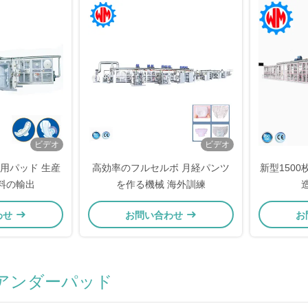
ビデオ
ビデオ
用パッド 生産
高効率のフルセルボ 月経パンツ
新型1500
料の輸出
を作る機械 海外訓練
わせ
お問い合わせ
お
アンダーパッド