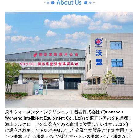
泉州ウォーメングインテリジェント機器株式会社 (Quanzhou
Womeng Intelligent Equipment Co., Ltd) は,東アジアの文化首都,
海上シルクロードの出発点である泉州に位置しています. 2016年
に設立されました.R&Dを中心とした企業です製品には,衛生用ナプ
キン機器,おむつ機器,パンツ機器,マットレス機器,パッド機器など