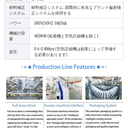
材料補正
材料補正システム: 国際的に有名なブランド偏差補
システム
正システムを採用する
パワー
380V,50HZ 3相5線
機械の容
400KW (粘着機と空気圧縮機を除く)
量
0.6-0.8Mpa (空気圧縮機は顧客によって準備す
血圧
る必要があります)