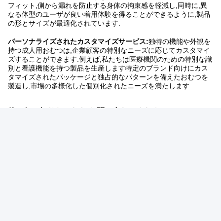
フィット,側から漏れを防止する身体の拘束感を軽減し,同時に,異
なる体型のユーザが良い着用体験を得ることができるように,製品
の形とサイズが最適化されています.
パーソナライズされたカスタマイズサービス:
独特の機能や外観を
持つ成人用おむつは,企業顧客の特別なニーズに応じてカスタマイ
ズすることができます.例えば,私たちは医療機関のための特別な識
別と看護機能を持つ製品を生産します特定のブランド向けにカス
タマイズされたパッケージと独占的なパターンを備えたおむつを
製造し,市場の多様化した個別化されたニーズを満たします
他に何か知りたいなら,お問い合わせください!
タグ:
成人用おむつ製造機械
大人のおむつの生産ライン
成人用おむつ包装機