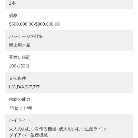
1本
価格:
$500,000.00-$800,000.00
パッケージの詳細:
海上用木箱
受渡し時間:
100-150日
支払条件:
L/C,D/A,D/P,T/T
供給の能力:
16セット/年
ハイライト:
大人のおむつを作る機械
, 
成人用おむつ生産ライン
, 
ダイアパー生産機械