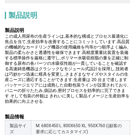
製品説明
製品説明
この成人用尿布の生産ラインは,基本的な構成とプロセス最適化に
焦点を当て,生産効率を改善することにコミットしています.高品質
の機械的なカードリング機器の使用繊維を均等かつ順序よく編み,
製品の柔らかさと透通性を確保できます.高精度重量比装置を装備
する標準操作を厳格に遵守し,ポリマー水吸収樹脂の量を正確に制
御する尿布の各パーツの水吸収性能が一貫していることを確認す
る高速鋳造機器はクラシックなモジュール式設計を採用し,技術者
は巧妙かつ迅速に模具を変更し,さまざまなサイズやスタイルの生
産ニーズに適応することができます.生産量は 20 台まで達します
パッケージエリアには成熟した自動包装ラインが設置されており,
パニーの折りたたみ,袋詰め,密封プロセスを効率的に完了できま
す.そして包装の外観は きれいに美しく製品イメージと生産効率を
効果的に向上させる.
製品情報
製品サイ
M: 680X450 L: 800X650 XL: 950X760 ((顧客の
ズ
要求に応じてカスタマイズ)