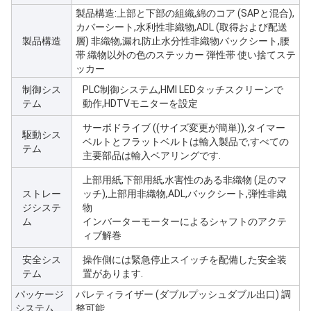
製品構造:上部と下部の組織,綿のコア (SAPと混合),
カバーシート,水利性非織物,ADL (取得および配送
製品構造
層) 非織物,漏れ防止水分性非織物バックシート,腰
帯 織物以外の色のステッカー 弾性帯 使い捨てステ
ッカー
制御シス
PLC制御システム,HMI LEDタッチスクリーンで
テム
動作,HDTVモニターを設定
サーボドライブ ((サイズ変更が簡単)),タイマー
駆動シス
ベルトとフラットベルトは輸入製品で,すべての
テム
主要部品は輸入ベアリングです.
上部用紙,下部用紙,水害性のある非織物 (足のマ
ストレー
ッチ),上部用非織物,ADL,バックシート,弾性非織
ジシステ
物
ム
インバーターモーターによるシャフトのアクテ
ィブ解巻
安全シス
操作側には緊急停止スイッチを配備した安全装
テム
置があります.
パッケージ
パレティライザー (ダブルプッシュダブル出口) 調
システム
整可能