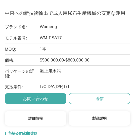
中東への新技術輸出で成人用尿布生産機械の安定な運用
Womeng
ブランド名:
WM-FSA17
モデル番号:
1本
MOQ:
$500,000.00-$800,000.00
価格:
パッケージの詳
海上用木箱
細:
L/C,D/A,D/P,T/T
支払条件:
お問い合わせ
送信
詳細情報
製品説明