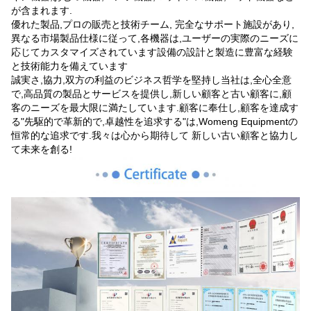
が含まれます.
優れた製品,プロの販売と技術チーム, 完全なサポート施設があり,
異なる市場製品仕様に従って,各機器は,ユーザーの実際のニーズに
応じてカスタマイズされています設備の設計と製造に豊富な経験
と技術能力を備えています
誠実さ,協力,双方の利益のビジネス哲学を堅持し当社は,全心全意
で,高品質の製品とサービスを提供し,新しい顧客と古い顧客に,顧
客のニーズを最大限に満たしています.顧客に奉仕し,顧客を達成す
る"先駆的で革新的で,卓越性を追求する"は,Womeng Equipmentの
恒常的な追求です.我々は心から期待して 新しい古い顧客と協力し
て未来を創る!