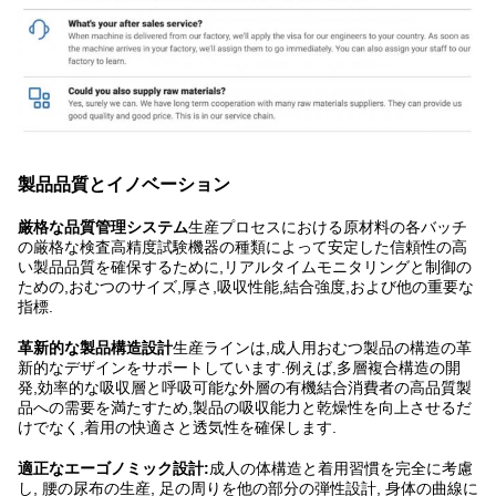
製品品質とイノベーション
厳格な品質管理システム
生産プロセスにおける原材料の各バッチ
の厳格な検査高精度試験機器の種類によって安定した信頼性の高
い製品品質を確保するために,リアルタイムモニタリングと制御の
ための,おむつのサイズ,厚さ,吸収性能,結合強度,および他の重要な
指標.
革新的な製品構造設計
生産ラインは,成人用おむつ製品の構造の革
新的なデザインをサポートしています.例えば,多層複合構造の開
発,効率的な吸収層と呼吸可能な外層の有機結合消費者の高品質製
品への需要を満たすため,製品の吸収能力と乾燥性を向上させるだ
けでなく,着用の快適さと透気性を確保します.
適正なエーゴノミック設計:
成人の体構造と着用習慣を完全に考慮
し, 腰の尿布の生産, 足の周りを他の部分の弾性設計, 身体の曲線に