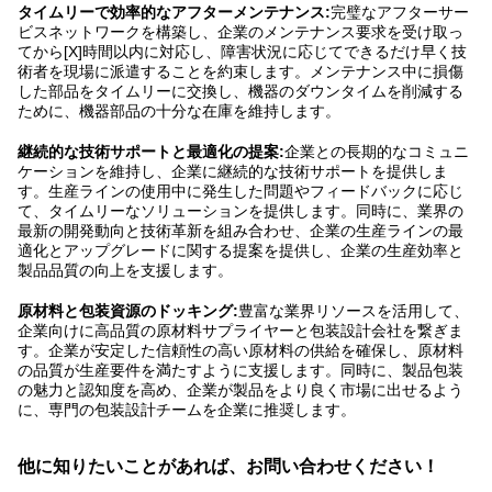
タイムリーで効率的なアフターメンテナンス:
完璧なアフターサー
ビスネットワークを構築し、企業のメンテナンス要求を受け取っ
てから[X]時間以内に対応し、障害状況に応じてできるだけ早く技
術者を現場に派遣することを約束します。メンテナンス中に損傷
した部品をタイムリーに交換し、機器のダウンタイムを削減する
ために、機器部品の十分な在庫を維持します。
継続的な技術サポートと最適化の提案:
企業との長期的なコミュニ
ケーションを維持し、企業に継続的な技術サポートを提供しま
す。生産ラインの使用中に発生した問題やフィードバックに応じ
て、タイムリーなソリューションを提供します。同時に、業界の
最新の開発動向と技術革新を組み合わせ、企業の生産ラインの最
適化とアップグレードに関する提案を提供し、企業の生産効率と
製品品質の向上を支援します。
原材料と包装資源のドッキング:
豊富な業界リソースを活用して、
企業向けに高品質の原材料サプライヤーと包装設計会社を繋ぎま
す。企業が安定した信頼性の高い原材料の供給を確保し、原材料
の品質が生産要件を満たすように支援します。同時に、製品包装
の魅力と認知度を高め、企業が製品をより良く市場に出せるよう
に、専門の包装設計チームを企業に推奨します。
他に知りたいことがあれば、お問い合わせください！