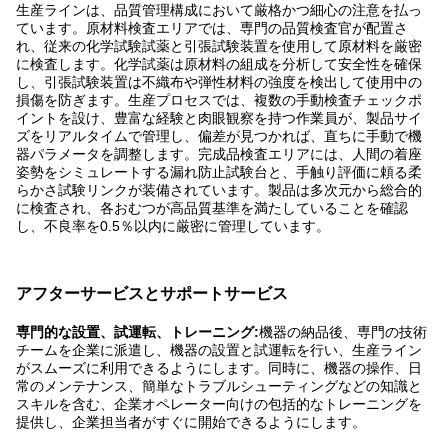
生産ラインは、品質管理構成において厳格かつ細心の注意を払っ
ています。原材料検査エリアでは、専門の品質検査官が配置さ
れ、従来の化学試験試薬と引張試験装置を使用して原材料を厳密
に検査します。化学試薬は原材料の組成を分析して安全性を確保
し、引張試験装置は不織布や弾性材料の強度を検出して使用中の
損傷を防ぎます。生産プロセスでは、複数の手動検査チェックポ
イントを設け、豊富な経験と肉眼観察を持つ作業員が、製品サイ
ズをリアルタイムで管理し、偏差が見つかれば、直ちに手動で機
器パラメータを調整します。完成品検査エリアには、人間の着座
姿勢をシミュレートする漏れ防止試験台と、手触り評価に頼る柔
らかさ試験リンクが装備されています。製品は多次元から総合的
に検査され、各おむつが高品質基準を満たしていることを確認
し、不良率を0.5％以内に厳密に管理しています。
アフターサービスとサポートサービス
専門的な設置、試運転、トレーニング:
機器の納品後、専門の技術
チームを企業に派遣し、機器の設置と試運転を行い、生産ライン
がスムーズに利用できるようにします。同時に、機器の操作、日
常のメンテナンス、簡単なトラブルシューティングなどの知識と
スキルを含む、企業オペレーター向けの包括的なトレーニングを
提供し、企業担当者がすぐに開始できるようにします。