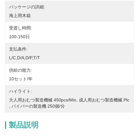
パッケージの詳細:
海上用木箱
受渡し時間:
100-150日
支払条件:
L/C,D/A,D/P,T/T
供給の能力:
10セット/年
ハイライト:
大人用おむつ製造機械 450pcs/min
, 
成人用おむつ製造機械 Plc
, 
パイパーの製造機 250個/分
製品説明