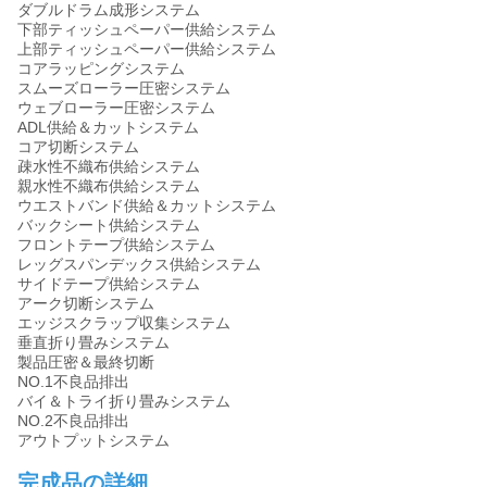
ダブルドラム成形システム
下部ティッシュペーパー供給システム
上部ティッシュペーパー供給システム
コアラッピングシステム
スムーズローラー圧密システム
ウェブローラー圧密システム
ADL供給＆カットシステム
コア切断システム
疎水性不織布供給システム
親水性不織布供給システム
ウエストバンド供給＆カットシステム
バックシート供給システム
フロントテープ供給システム
レッグスパンデックス供給システム
サイドテープ供給システム
アーク切断システム
エッジスクラップ収集システム
垂直折り畳みシステム
製品圧密＆最終切断
NO.1不良品排出
バイ＆トライ折り畳みシステム
NO.2不良品排出
アウトプットシステム
完成品の詳細