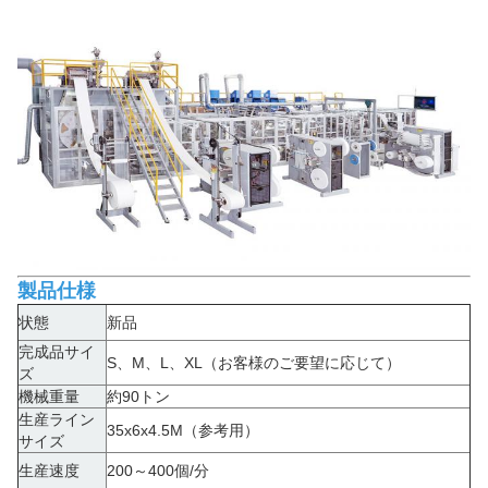
製品仕様
状態
新品
完成品サイ
S、M、L、XL（お客様のご要望に応じて）
ズ
機械重量
約90トン
生産ライン
35x6x4.5M（参考用）
サイズ
生産速度
200～400個/分