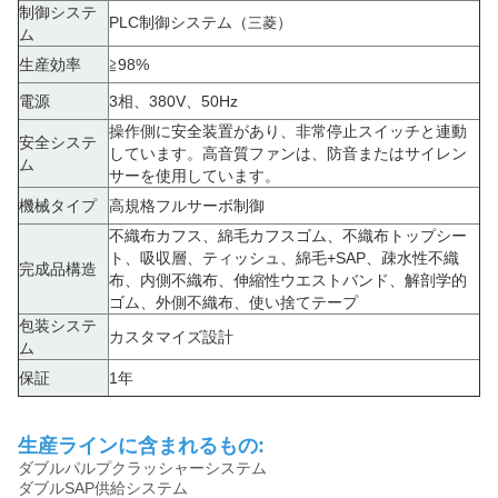
制御システ
PLC制御システム（
）
三菱
ム
生産効率
≧98%
電源
3相、380V、50Hz
操作側に安全装置があり、非常停止スイッチと連動
安全システ
しています。高音質ファンは、防音またはサイレン
ム
サーを使用しています。
機械タイプ
高規格フルサーボ制御
不織布カフス、綿毛カフスゴム、不織布トップシー
ト、吸収層、ティッシュ、綿毛+SAP、疎水性不織
完成品構造
布、内側不織布、伸縮性ウエストバンド、解剖学的
ゴム、外側不織布、使い捨てテープ
包装システ
カスタマイズ設計
ム
保証
1年
生産ラインに含まれるもの:
ダブルパルプクラッシャーシステム
ダブルSAP供給システム