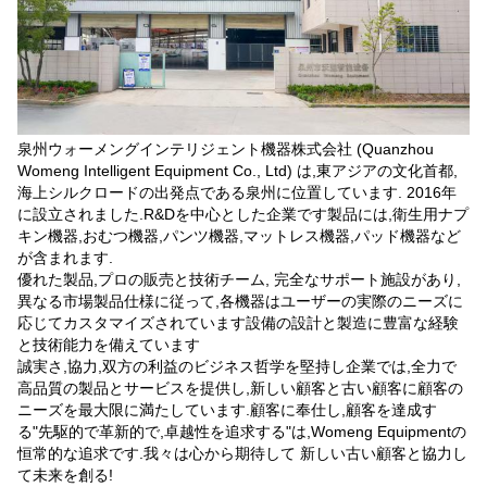
泉州ウォーメングインテリジェント機器株式会社 (Quanzhou
Womeng Intelligent Equipment Co., Ltd) は,東アジアの文化首都,
海上シルクロードの出発点である泉州に位置しています. 2016年
に設立されました.R&Dを中心とした企業です製品には,衛生用ナプ
キン機器,おむつ機器,パンツ機器,マットレス機器,パッド機器など
が含まれます.
優れた製品,プロの販売と技術チーム, 完全なサポート施設があり,
異なる市場製品仕様に従って,各機器はユーザーの実際のニーズに
応じてカスタマイズされています設備の設計と製造に豊富な経験
と技術能力を備えています
誠実さ,協力,双方の利益のビジネス哲学を堅持し企業では,全力で
高品質の製品とサービスを提供し,新しい顧客と古い顧客に顧客の
ニーズを最大限に満たしています.顧客に奉仕し,顧客を達成す
る"先駆的で革新的で,卓越性を追求する"は,Womeng Equipmentの
恒常的な追求です.我々は心から期待して 新しい古い顧客と協力し
て未来を創る!