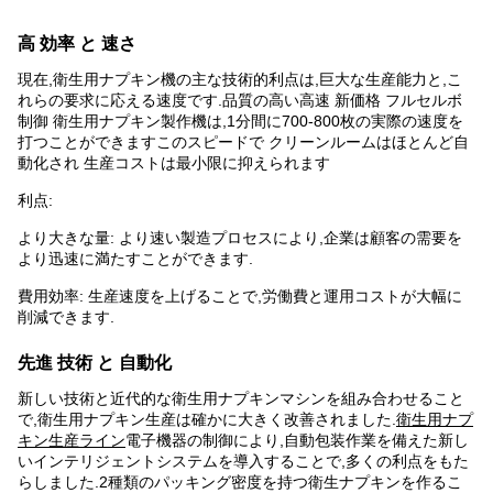
高 効率 と 速さ
現在,衛生用ナプキン機の主な技術的利点は,巨大な生産能力と,こ
れらの要求に応える速度です.品質の高い高速 新価格 フルセルボ
制御 衛生用ナプキン製作機は,1分間に700-800枚の実際の速度を
打つことができますこのスピードで クリーンルームはほとんど自
動化され 生産コストは最小限に抑えられます
利点:
より大きな量: より速い製造プロセスにより,企業は顧客の需要を
より迅速に満たすことができます.
費用効率: 生産速度を上げることで,労働費と運用コストが大幅に
削減できます.
先進 技術 と 自動化
新しい技術と近代的な衛生用ナプキンマシンを組み合わせること
で,衛生用ナプキン生産は確かに大きく改善されました.
衛生用ナプ
キン生産ライン
電子機器の制御により,自動包装作業を備えた新し
いインテリジェントシステムを導入することで,多くの利点をもた
らしました.2種類のパッキング密度を持つ衛生ナプキンを作るこ