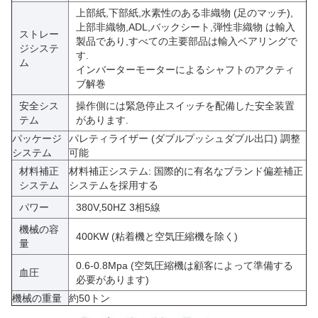
上部紙,下部紙,水素性のある非織物 (足のマッチ),
上部非織物,ADL,バックシート,弾性非織物 は輸入
ストレー
製品であり,すべての主要部品は輸入ベアリングで
ジシステ
す.
ム
インバーターモーターによるシャフトのアクティ
ブ解巻
安全シス
操作側には緊急停止スイッチを配備した安全装置
テム
があります.
パッケージ
パレティライザー (ダブルプッシュダブル出口) 調整
システム
可能
材料補正
材料補正システム: 国際的に有名なブランド偏差補正
システム
システムを採用する
パワー
380V,50HZ 3相5線
機械の容
400KW (粘着機と空気圧縮機を除く)
量
0.6-0.8Mpa (空気圧縮機は顧客によって準備する
血圧
必要があります)
機械の重量
約50トン