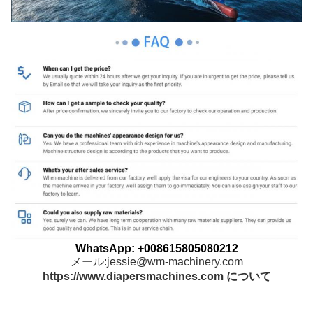
WhatsApp: +008615805080212
メール:jessie@wm-machinery.com
https://www.diapersmachines.com について