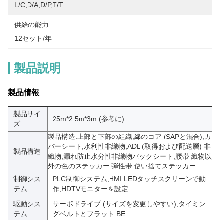
L/C,D/A,D/P,T/T
供給の能力:
12セット/年
製品説明
製品情報
製品サイ
25m*2.5m*3m (参考に)
ズ
製品構造:上部と下部の組織,綿のコア (SAPと混合),カ
バーシート,水利性非織物,ADL (取得および配送層) 非
製品構造
織物,漏れ防止水分性非織物バックシート,腰帯 織物以
外の色のステッカー 弾性帯 使い捨てステッカー
制御シス
PLC制御システム,HMI LEDタッチスクリーンで動
テム
作,HDTVモニターを設定
駆動シス
サーボドライブ (サイズを変更しやすい),タイミン
テム
グベルトとフラット BE