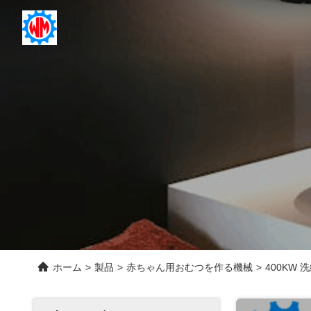
ホーム
>
製品
>
赤ちゃん用おむつを作る機械
>
400KW