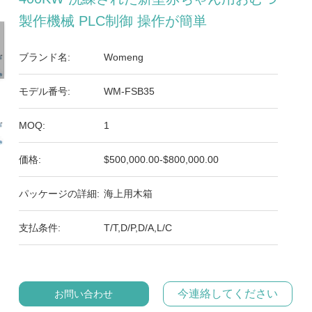
製作機械 PLC制御 操作が簡単
ブランド名:
Womeng
モデル番号:
WM-FSB35
MOQ:
1
価格:
$500,000.00-$800,000.00
パッケージの詳細:
海上用木箱
支払条件:
T/T,D/P,D/A,L/C
今連絡してください
お問い合わせ