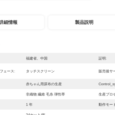
詳細情報
製品説明
福建省、中国
証明:
フェース:
タッチスクリーン
販売後サー
赤ちゃん用尿布の生産
Control_s
非織物 繊維 毛糸 弾性帯
生産プロセ
1 年
動作モード
24セット/年