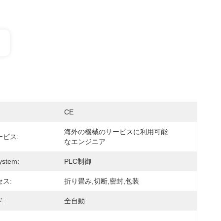
CE
海外の機械のサービスに利用可能
ビス:
なエンジニア
ystem:
PLC制御
ス:
折り畳み,切断,密封,包装
:
全自動