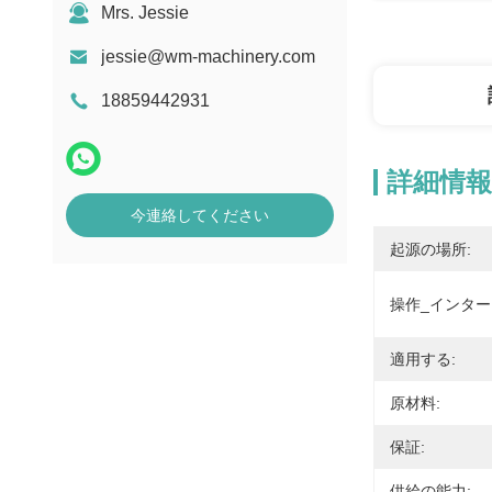
Mrs. Jessie
jessie@wm-machinery.com
18859442931
詳細情報
今連絡してください
起源の場所:
操作_インター
適用する:
原材料:
保証:
供給の能力: