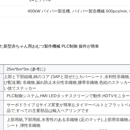
400kW パイパー製造機
, 
パイパー製造機械 600pcs/min
, 
された新型赤ちゃん用おむつ製作機械 PLC制御 操作が簡単
25m*6m*3m (参考に)
上部と下部組織,綿のコア (SAPと混ぜた),カバーシート,水利性非織物,A
び配送層) 非織物,漏れ防止水分性非織物,腰帯非織物,色絵のステッカ
い捨てステッカー
PLC制御システム,HMI LEDタッチスクリーンで動作,HDTVモニタ
サーボドライブ ((サイズ変更が簡単)),タイマーベルトとフラット
品で,すべての主要部品は輸入ベアリングです.
上部用紙,下部用紙,水害性のある非織物 (足のマッチ),上部用非織物,A
ス
シート,弾性非織物