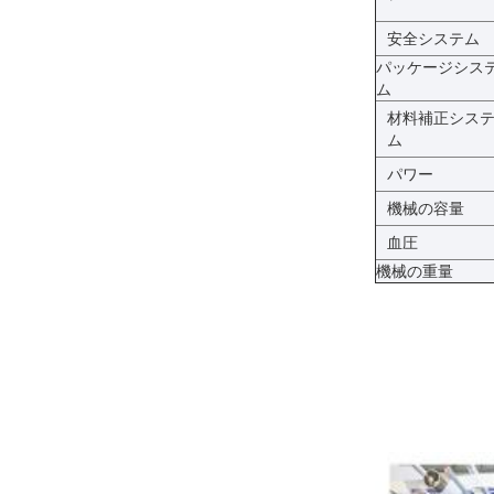
安全システム
パッケージシス
ム
材料補正シス
ム
パワー
機械の容量
血圧
機械の重量