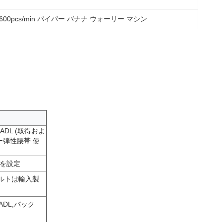
600pcs/min パイパー バナナ ウォーリー マシン
DL (取得およ
ー弾性腰帯 使
ーを設定
ベルトは輸入製
DL,バック