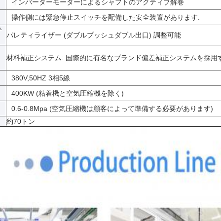
インバーターモーターによるシャフトのアクティブ解巻
操作側には緊急停止スイッチを配備した安全装置があります.
テ
パレティライザー (ダブルプッシュダブル出口) 調整可能
テ
材料補正システム: 国際的に有名なブランド偏差補正システムを採用
380V,50HZ 3相5線
400KW (粘着機と空気圧縮機を除く)
0.6-0.8Mpa (空気圧縮機は顧客によって準備する必要があります)
約70トン