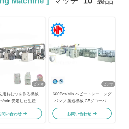
ng Machine ]
マッチ
10
製品
ビデオ
ビデオ
ん用おむつを作る機械
600Pcs/Min ベビートレーニング
pcs/min 安定した生産
パンツ 製造機械 CEグローバル
輸出
お問い合わせ
お問い合わせ