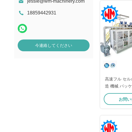
jessie@wm-machinery.com
18859442931
今連絡してください
高速フル セル
造 機械 パッ
PLC 
お問い