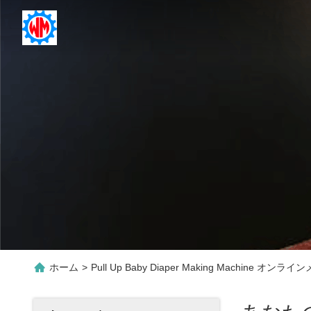
ホーム
>
Pull Up Baby Diaper Making Machine オンラ