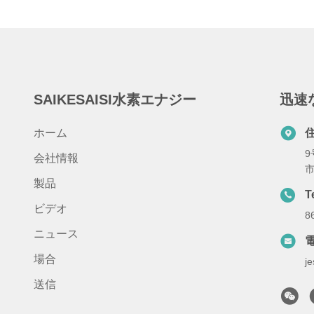
SAIKESAISI水素エナジー
迅速
ホーム
9
会社情報
製品
T
ビデオ
8
ニュース
場合
j
送信