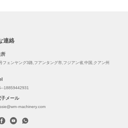
な連絡
住所
号フェンヤング3路,フアンタング市,フジアン省,中国,クアン州
市
el
6--18859442931
電子メール
essie@wm-machinery.com