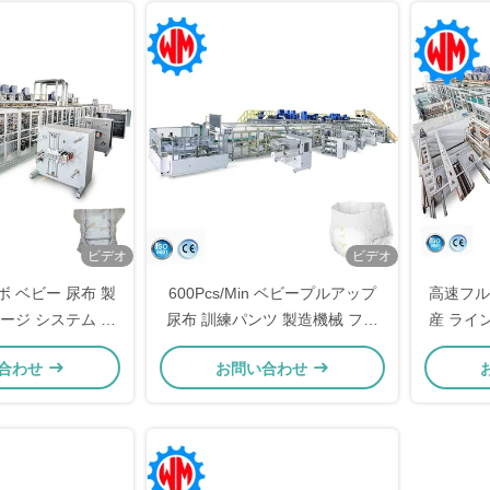
ビデオ
ビデオ
ボ ベビー 尿布 製
600Pcs/Min ベビープルアップ
高速フル
ケージ システム と
尿布 訓練パンツ 製造機械 フル
産 ライ
コントロール
セルボ スマートパネル制御
付き
合わせ
お問い合わせ