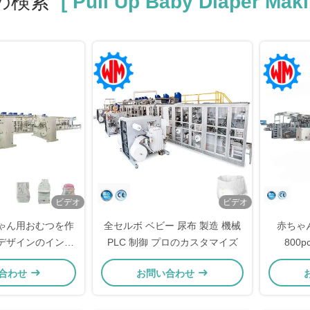
の検索
[ Pull Up Baby Diaper Maki
ビデオ
ビデオ
ちゃん用おむつを作
全セルボ ベビー 尿布 製造 機械
赤ちゃ
のデザインのインテ
PLC 制御 プロのカスタマイズ
800
トシステム
合わせ
お問い合わせ