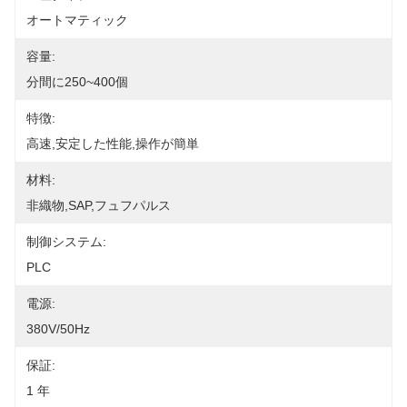
オートマティック
容量:
分間に250~400個
特徴:
高速,安定した性能,操作が簡単
材料:
非織物,SAP,フュフパルス
制御システム:
PLC
電源:
380V/50Hz
保証:
1 年