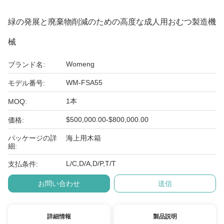
緑の発展と廃棄物削減のための高度な成人用おむつ製造機
械
Womeng
ブランド名:
WM-FSA55
モデル番号:
1本
MOQ:
$500,000.00-$800,000.00
価格:
パッケージの詳
海上用木箱
細:
L/C,D/A,D/P,T/T
支払条件:
お問い合わせ
送信
詳細情報
製品説明