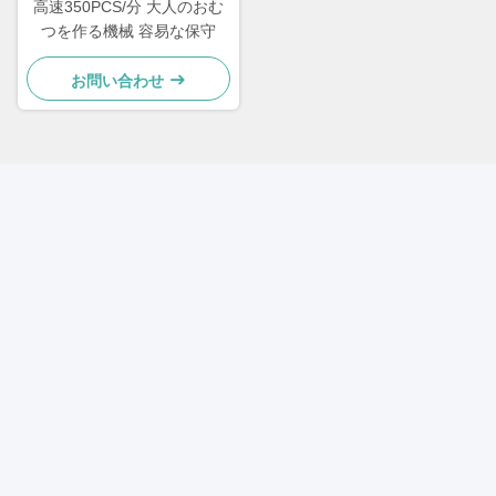
高速350PCS/分 大人のおむ
つを作る機械 容易な保守
お問い合わせ
迅速な連絡
住所
9号フェンヤング3路,フアンタング市,フジアン省,中国,クアン
州市
Tel
86--18859442931
電子メール
jessie@wm-machinery.com