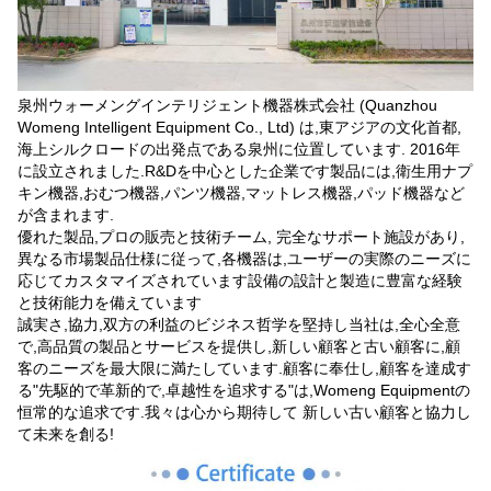
泉州ウォーメングインテリジェント機器株式会社 (Quanzhou
Womeng Intelligent Equipment Co., Ltd) は,東アジアの文化首都,
海上シルクロードの出発点である泉州に位置しています. 2016年
に設立されました.R&Dを中心とした企業です製品には,衛生用ナプ
キン機器,おむつ機器,パンツ機器,マットレス機器,パッド機器など
が含まれます.
優れた製品,プロの販売と技術チーム, 完全なサポート施設があり,
異なる市場製品仕様に従って,各機器は,ユーザーの実際のニーズに
応じてカスタマイズされています設備の設計と製造に豊富な経験
と技術能力を備えています
誠実さ,協力,双方の利益のビジネス哲学を堅持し当社は,全心全意
で,高品質の製品とサービスを提供し,新しい顧客と古い顧客に,顧
客のニーズを最大限に満たしています.顧客に奉仕し,顧客を達成す
る"先駆的で革新的で,卓越性を追求する"は,Womeng Equipmentの
恒常的な追求です.我々は心から期待して 新しい古い顧客と協力し
て未来を創る!