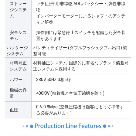
ストレー
ッチ),上部用非織物,ADL,バックシート,弾性非織
ジシステ
物
ム
インバーターモーターによるシャフトのアクテ
ィブ解巻
安全シス
操作側には緊急停止スイッチを配備した安全装
テム
置があります.
パッケージ
パレティライザー (ダブルプッシュダブル出口) 調
システム
整可能
材料補正
材料補正システム: 国際的に有名なブランド偏差補
システム
正システムを採用する
パワー
380V,50HZ 3相5線
機械の容
400KW (粘着機と空気圧縮機を除く)
量
0.6-0.8Mpa (空気圧縮機は顧客によって準備す
血圧
る必要があります)