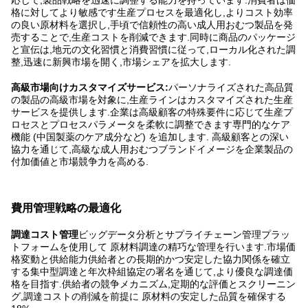
格に対してより敏感です生産プロセスを最適化し,よりコスト効率
の良い原材料を選択し,手頃で信頼性の高い成人用おむつ製品を発
売することで,生産コストを削減できます.同時に商品のパッケージ
と宣伝は,地元の文化習慣と消費習慣に従って,ローカル化された調
整,迅速に新興市場を開く,市場シェアを拡大します.
高級市場向けカスタマイズサービス:
パーソナライズされた高品質
の製品の高級市場を対象に,生産ラインはカスタマイズされた生産
サービスを提供します.企業は高級顧客の特殊要件に応じて生産プ
ロセスとプロセスパラメータを柔軟に調整できます専門的なケア
機能 (中国製薬のケア成分など) を追加します. 高級顧客との深い
協力を通じて,高級な成人用おむつブランドイメージを企業製品の
付加価値と市場競争力を高める.
費用管理戦略の最適化
調達コスト管理
ビッグデータ分析とサプライチェーン管理プラッ
トフォームを使用して 原材料調達の精巧な管理を行います.市場価
格変動と供給能力供給者との長期的かつ安定した協力関係を確立
する集中型調達と年次枠組協定の署名を通じて,より優良な調達価
格を目指す.供給者の競争メカニズム,定期的な評価とスクリーニン
グ,調達コストの削減を前提に 原材料の安定した品質を確保する