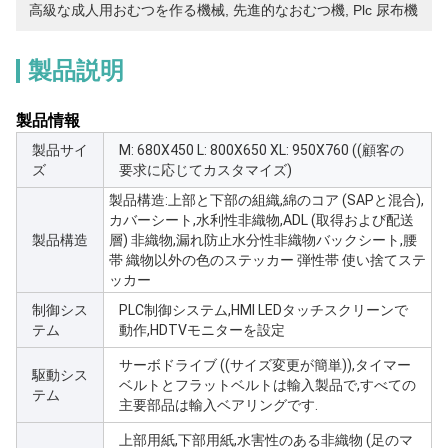
高級な成人用おむつを作る機械
, 
先進的なおむつ機
, 
Plc 尿布機
製品説明
製品情報
製品サイ
M: 680X450 L: 800X650 XL: 950X760 ((顧客の
ズ
要求に応じてカスタマイズ)
製品構造:上部と下部の組織,綿のコア (SAPと混合),
カバーシート,水利性非織物,ADL (取得および配送
製品構造
層) 非織物,漏れ防止水分性非織物バックシート,腰
帯 織物以外の色のステッカー 弾性帯 使い捨てステ
ッカー
制御シス
PLC制御システム,HMI LEDタッチスクリーンで
テム
動作,HDTVモニターを設定
サーボドライブ ((サイズ変更が簡単)),タイマー
駆動シス
ベルトとフラットベルトは輸入製品で,すべての
テム
主要部品は輸入ベアリングです.
上部用紙,下部用紙,水害性のある非織物 (足のマ