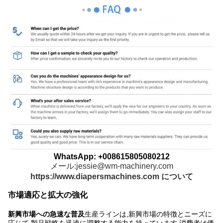
WhatsApp: +008615805080212
メール:jessie@wm-machinery.com
https://www.diapersmachines.com について
市場適応と拡大の強化
新興市場への急速な普及
生産ラインは,新興市場の特徴とニーズに
応じて,製品戦略を迅速に調整する能力を持っています.消費者は価