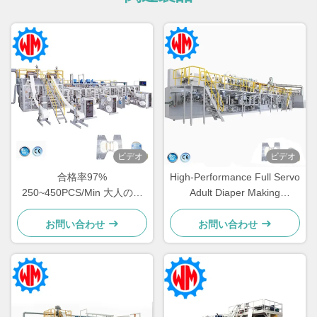
ビデオ
ビデオ
合格率97%
High-Performance Full Servo
250~450PCS/Min 大人のお
Adult Diaper Making
むつを作る機械 プロのデザ
Machine for Large-Scale
イン
Production Needs
お問い合わせ
お問い合わせ