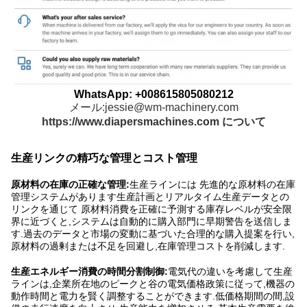
WhatsApp: +008615805080212
メール:jessie@wm-machinery.com
https://www.diapersmachines.com について
生産リンクの精巧な管理とコスト管理
原材料の在庫の正確な管理:
生産ラインには 先進的な原材料の在庫
管理システムがあります生産計画とリアルタイム生産データとの
リンクを通じて 原材料消費を正確に予測する庫存レベルが安全限
界に近づくと,システムは自動的に購入部門に早期警告を送信しま
す.過去のデータと市場の変動に基づいた合理的な購入提案を行い,
原材料の過剰または不足を回避し,在庫管理コストを削減します.
生産エネルギー消費の時間分割制御:
電気代の違いを考慮して生産
ラインは,企業所在地のピークと谷の電気価格政策に従って,機器の
動作時間と電力を賢く調整することができます.低価格期間の間,設