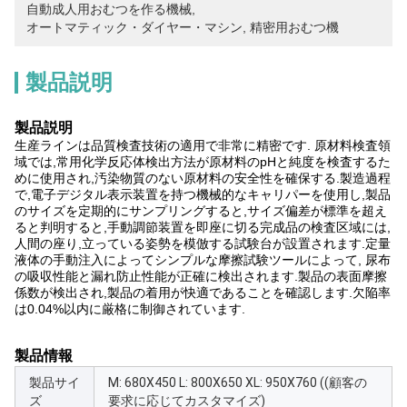
自動成人用おむつを作る機械
, 
オートマティック・ダイヤー・マシン
, 
精密用おむつ機
製品説明
製品説明
生産ラインは品質検査技術の適用で非常に精密です. 原材料検査領
域では,常用化学反応体検出方法が原材料のpHと純度を検査するた
めに使用され,汚染物質のない原材料の安全性を確保する.製造過程
で,電子デジタル表示装置を持つ機械的なキャリパーを使用し,製品
のサイズを定期的にサンプリングすると,サイズ偏差が標準を超え
ると判明すると,手動調節装置を即座に切る完成品の検査区域には,
人間の座り,立っている姿勢を模倣する試験台が設置されます.定量
液体の手動注入によってシンプルな摩擦試験ツールによって, 尿布
の吸収性能と漏れ防止性能が正確に検出されます.製品の表面摩擦
係数が検出され,製品の着用が快適であることを確認します.欠陥率
は0.04%以内に厳格に制御されています.
製品情報
製品サイ
M: 680X450 L: 800X650 XL: 950X760 ((顧客の
ズ
要求に応じてカスタマイズ)