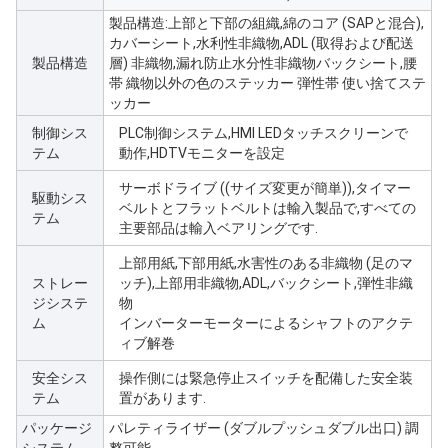
製品構造:上部と下部の組織,綿のコア (SAPと混合),
カバーシート,水利性非織物,ADL (取得および配送
製品構造
層) 非織物,漏れ防止水分性非織物バックシート,腰
帯 織物以外の色のステッカー 弾性帯 使い捨てステ
ッカー
制御シス
PLC制御システム,HMI LEDタッチスクリーンで
テム
動作,HDTVモニターを設定
サーボドライブ ((サイズ変更が簡単)),タイマー
駆動シス
ベルトとフラットベルトは輸入製品で,すべての
テム
主要部品は輸入ベアリングです.
上部用紙,下部用紙,水害性のある非織物 (足のマ
ストレー
ッチ),上部用非織物,ADL,バックシート,弾性非織
ジシステ
物
ム
インバーターモーターによるシャフトのアクテ
ィブ解巻
安全シス
操作側には緊急停止スイッチを配備した安全装
テム
置があります.
パッケージ
パレティライザー (ダブルプッシュダブル出口) 調