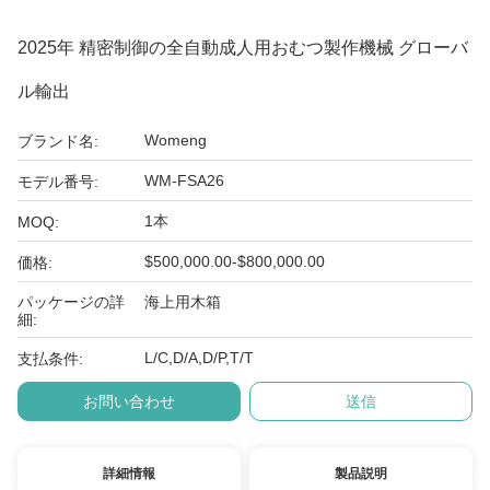
2025年 精密制御の全自動成人用おむつ製作機械 グローバ
ル輸出
Womeng
ブランド名:
WM-FSA26
モデル番号:
1本
MOQ:
$500,000.00-$800,000.00
価格:
パッケージの詳
海上用木箱
細:
L/C,D/A,D/P,T/T
支払条件:
お問い合わせ
送信
詳細情報
製品説明