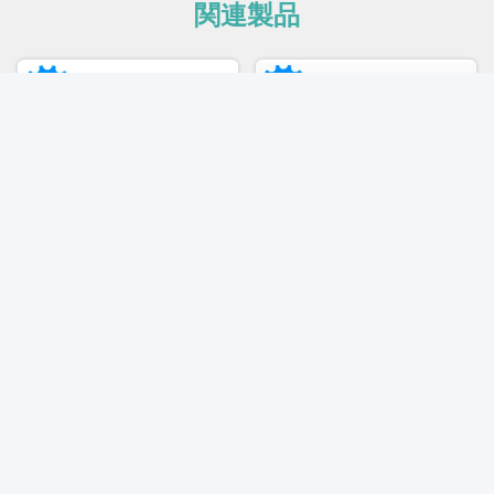
関連製品
ビデオ
ビデオ
合格率97%
High-Performance Full Servo
250~450PCS/Min 大人のお
Adult Diaper Making
むつを作る機械 プロのデザ
Machine for Large-Scale
イン
Production Needs
お問い合わせ
お問い合わせ