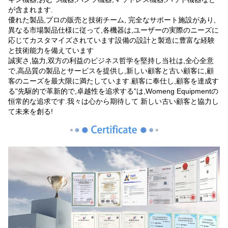
が含まれます.
優れた製品,プロの販売と技術チーム, 完全なサポート施設があり,
異なる市場製品仕様に従って,各機器は,ユーザーの実際のニーズに
応じてカスタマイズされています設備の設計と製造に豊富な経験
と技術能力を備えています
誠実さ,協力,双方の利益のビジネス哲学を堅持し当社は,全心全意
で,高品質の製品とサービスを提供し,新しい顧客と古い顧客に,顧
客のニーズを最大限に満たしています.顧客に奉仕し,顧客を達成す
る"先駆的で革新的で,卓越性を追求する"は,Womeng Equipmentの
恒常的な追求です.我々は心から期待して 新しい古い顧客と協力し
て未来を創る!