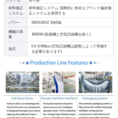
システム
整可能
材料補正
材料補正システム: 国際的に有名なブランド偏差補
システム
正システムを採用する
パワー
380V,50HZ 3相5線
機械の容
400KW (粘着機と空気圧縮機を除く)
量
0.6-0.8Mpa (空気圧縮機は顧客によって準備す
血圧
る必要があります)