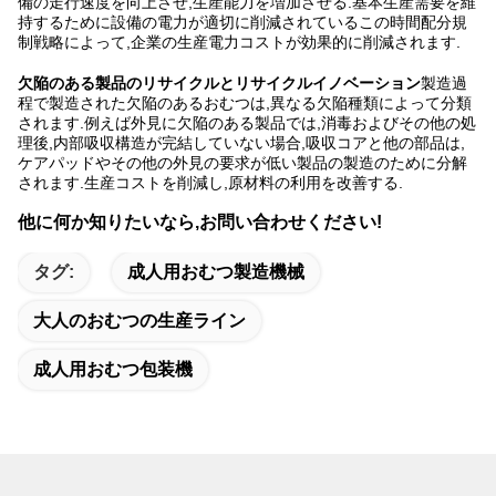
備の走行速度を向上させ,生産能力を増加させる.基本生産需要を維
持するために設備の電力が適切に削減されているこの時間配分規
制戦略によって,企業の生産電力コストが効果的に削減されます.
欠陥のある製品のリサイクルとリサイクルイノベーション
製造過
程で製造された欠陥のあるおむつは,異なる欠陥種類によって分類
されます.例えば外見に欠陥のある製品では,消毒およびその他の処
理後,内部吸収構造が完結していない場合,吸収コアと他の部品は,
ケアパッドやその他の外見の要求が低い製品の製造のために分解
されます.生産コストを削減し,原材料の利用を改善する.
他に何か知りたいなら,お問い合わせください!
タグ:
成人用おむつ製造機械
大人のおむつの生産ライン
成人用おむつ包装機