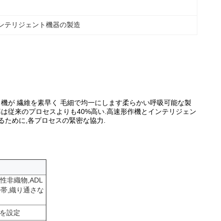
インテリジェント機器の製造
口機が 繊維を素早く 毛細で均一にします柔らかい呼吸可能な製
率は従来のプロセスよりも40%高い.高速形作機とインテリジェン
るために,各プロセスの緊密な協力.
性非織物,ADL
帯,織り通さな
ーを設定