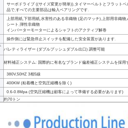
サーボドライブ ((サイズ変更が簡単)),タイマーベルトとフラット
品で,すべての主要部品は輸入ベアリングです.
上部用紙,下部用紙,水害性のある非織物 (足のマッチ),上部用非織物,A
ス
シート,弾性非織物
インバーターモーターによるシャフトのアクティブ解巻
操作側には緊急停止スイッチを配備した安全装置があります.
テ
パレティライザー (ダブルプッシュダブル出口) 調整可能
テ
材料補正システム: 国際的に有名なブランド偏差補正システムを採用
380V,50HZ 3相5線
400KW (粘着機と空気圧縮機を除く)
0.6-0.8Mpa (空気圧縮機は顧客によって準備する必要があります)
約70トン