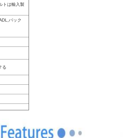
ベルトは輸入製
DL,バック
する