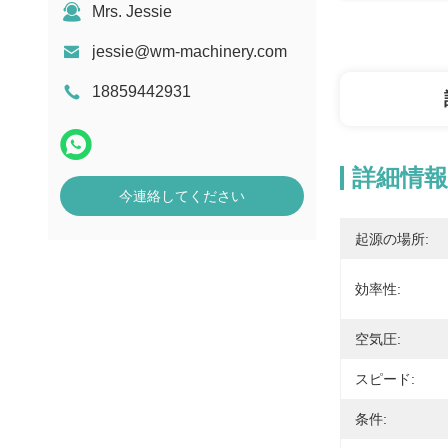
Mrs. Jessie
jessie@wm-machinery.com
18859442931
詳細情報
今連絡してください
起源の場所:
効率性:
空気圧:
スピード:
条件: