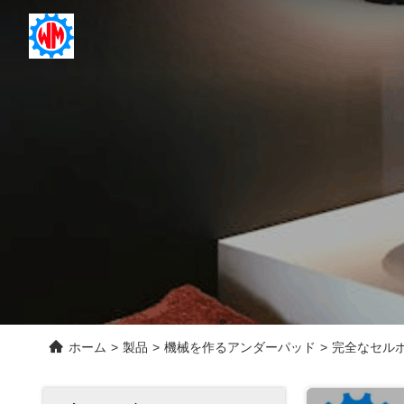
ホーム
>
製品
>
機械を作るアンダーパッド
>
完全なセルボ