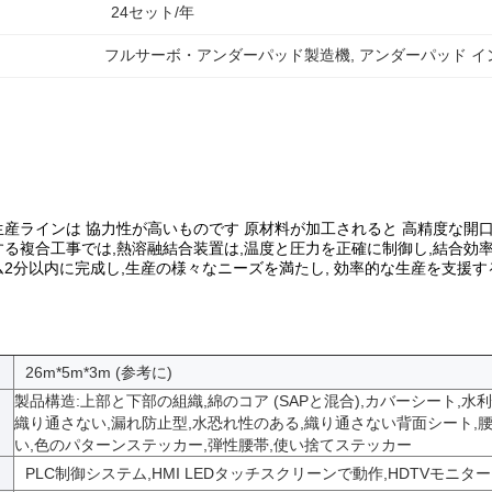
24セット/年
フルサーボ・アンダーパッド製造機
, 
アンダーパッド 
産ラインは 協力性が高いものです 原材料が加工されると 高精度な開
る複合工事では,熱溶融結合装置は,温度と圧力を正確に制御し,結合効
2分以内に完成し,生産の様々なニーズを満たし, 効率的な生産を支援す
26m*5m*3m (参考に)
製品構造:
上部と下部の組織,綿のコア (SAPと混合),カバーシート,水利
織り通さない,漏れ防止型,水恐れ性のある,織り通さない背面シート,腰
い,色のパターンステッカー,弾性腰帯,使い捨てステッカー
PLC制御システム,HMI LEDタッチスクリーンで動作,HDTVモニタ