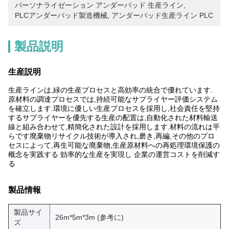
パーソナライゼーション アンダーパッド 生産ライン
, 
PLCアンダーパッド製造機械
, 
アンダーパッド生産ライン PLC
製品説明
生産説明
生産ラインは,緑の生産プロセスと高効率の統合で優れています.
原材料の調達プロセスでは,持続可能なサプライヤー評価システム
を確立します.環境に優しい生産プロセスを採用し,社会責任を堅持
するサプライヤーを優先する生産の配置は,自動化された材料輸送
線と組み合わせて,精簡化された設計を採用します.材料の流れは平
らです廃棄物リサイクル技術が導入され,磨き,再編,その他のプロ
セスによって,再生可能な廃棄物,生産原材料への再処理環境保護の
概念を実践する 効率的な生産を実現し 企業の運営コストを削減す
る
製品情報
製品サイ
26m*5m*3m (参考に)
ズ