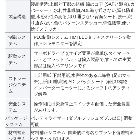
製品構造:
上部と下部の組織,綿のコア (SAPと混合),カ
バーシート,水利性非織物,ADL
織り通さない,漏れ防止
製品構造
型,水恐れ性のある,織り通さない背面シート,腰帯,織
り通さない,色のパターンステッカー,弾性腰帯,使い
捨てステッカー
制御シス
PLC制御システム,HMI LEDタッチスクリーンで動
テム
作,HDTVモニターを設定
サーボドライブ ((サイズ変更が簡単)),タイマーベ
駆動シス
ルトとフラットベルトは輸入製品で,すべての主要
テム
部品は輸入ベアリングです.
上部用紙,下部用紙,水害性のある非織物 (足のマッ
ストレー
チ),上部用非織物,ADL,バックシート,弾性非織物
ジシステ
インバーターモーターによるシャフトのアクティ
ム
ブ解巻
安全シス
操作側には緊急停止スイッチを配備した安全装置
テム
があります.
パッケージ
パレティライザー (ダブルプッシュダブル出口) 調整
システム
可能
材料補正
材料補正システム: 国際的に有名なブランド偏差補正
システム
システムを採用する