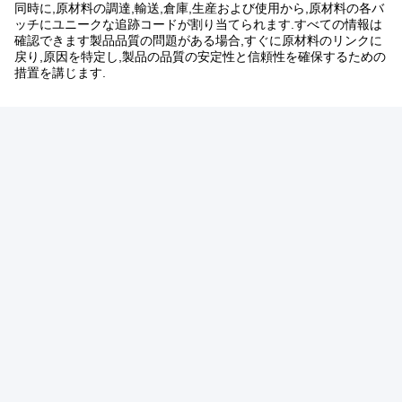
同時に,原材料の調達,輸送,倉庫,生産および使用から,原材料の各バ
ッチにユニークな追跡コードが割り当てられます.すべての情報は
確認できます製品品質の問題がある場合,すぐに原材料のリンクに
戻り,原因を特定し,製品の品質の安定性と信頼性を確保するための
措置を講じます.
タグ:
アンダーパッド製造機械
パッドマシンの下
アンダーパッド機械メーカー
関連製品