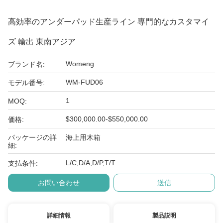
高効率のアンダーパッド生産ライン 専門的なカスタマイ
ズ 輸出 東南アジア
Womeng
ブランド名:
WM-FUD06
モデル番号:
1
MOQ:
$300,000.00-$550,000.00
価格:
パッケージの詳
海上用木箱
細:
L/C,D/A,D/P,T/T
支払条件:
お問い合わせ
送信
詳細情報
製品説明