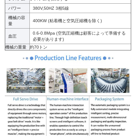
パワー
380V,50HZ 3相5線
機械の容
400KW (粘着機と空気圧縮機を除く)
量
0.6-0.8Mpa (空気圧縮機は顧客によって準備する
血圧
必要があります)
機械の重量
約70トン