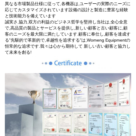
異なる市場製品仕様に従って,各機器は,ユーザーの実際のニーズに
応じてカスタマイズされています設備の設計と製造に豊富な経験
と技術能力を備えています
誠実さ,協力,双方の利益のビジネス哲学を堅持し当社は,全心全意
で,高品質の製品とサービスを提供し,新しい顧客と古い顧客に,顧
客のニーズを最大限に満たしています.顧客に奉仕し,顧客を達成す
る"先駆的で革新的で,卓越性を追求する"は,Womeng Equipmentの
恒常的な追求です.我々は心から期待して 新しい古い顧客と協力し
て未来を創る!