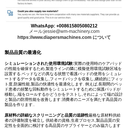
WhatsApp: +008615805080212
メール:jessie@wm-machinery.com
https://www.diapersmachines.com について
製品品質の最適化
シミュレーションされた使用環境試験:
実際の使用時のケアパッド
の性能を確保するため,製造ラインの隣に模擬使用環境試験区域を
設置する.ベッドなどの異なる状態で看護パッドの使用をシミュレ
ートするデータを収集し,フィードバックを収集し,継続的にフィッ
ト度,防漏性能,製品の快適性を最適化します. 例えば,長期間のベッ
ド患者の頻繁な回転動作をシミュレートするために保護パッドが
移動し,端をロールするかどうかをテストし,それによって端の設計
と製品の防滑性能を改善します.消費者のニーズを満たす高品質の
製品を作ります..
原材料の詳細なスクリーニングと品質の追跡性
厳格な原材料供給
者の評価制度を確立し 供給者の資格,生産プロセス,製品品質の安
定性を全面的に検討する高品質のサプライヤーとのみ協力します